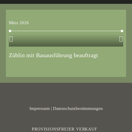
März 2026
A
Züblin mit Bauausführung beauftragt
F
Impressum
|
Datenschutzbestimmungen
PROVISIONSFREIER VERKAUF